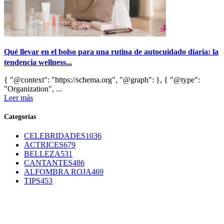
Qué llevar en el bolso para una rutina de autocuidado diaria: la
tendencia wellness...
{ "@context": "https://schema.org", "@graph": }, { "@type":
"Organization", ...
Leer más
Categorías
CELEBRIDADES
1036
ACTRICES
679
BELLEZA
531
CANTANTES
486
ALFOMBRA ROJA
469
TIPS
453