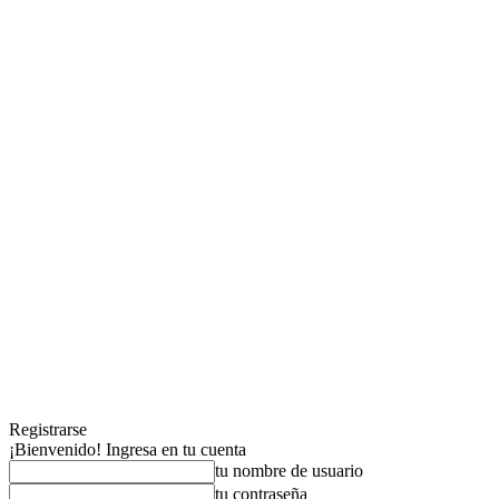
Registrarse
¡Bienvenido! Ingresa en tu cuenta
tu nombre de usuario
tu contraseña