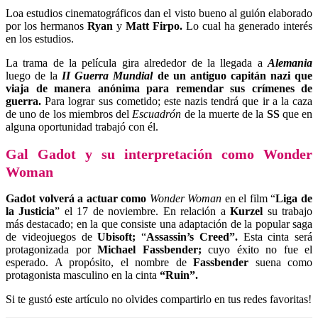
Loa estudios cinematográficos dan el visto bueno al guión elaborado
por los hermanos
Ryan
y
Matt Firpo.
Lo cual ha generado interés
en los estudios.
La trama de la película gira alrededor de la llegada a
Alemania
luego de la
II Guerra Mundial
de un antiguo capitán nazi que
viaja de manera anónima para remendar sus crímenes de
guerra.
Para lograr sus cometido; este nazis tendrá que ir a la caza
de uno de los miembros del
Escuadrón
de la muerte de la
SS
que en
alguna oportunidad trabajó con él.
Gal Gadot y su interpretación como
Wonder
Woman
Gadot
volverá a actuar como
Wonder Woman
en el film “
Liga de
la Justicia
” el 17 de noviembre. En relación a
Kurzel
su trabajo
más destacado; en la que consiste una adaptación de la popular saga
de videojuegos de
Ubisoft;
“
Assassin’s Creed”.
Esta cinta será
protagonizada por
Michael Fassbender;
cuyo éxito no fue el
esperado. A propósito, el nombre de
Fassbender
suena como
protagonista masculino en la ci
nta
“
Ruin
”.
Si te gustó este artículo no olvides compartirlo en tus redes favoritas!