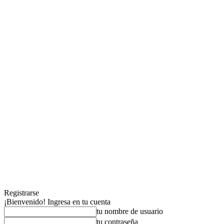
Registrarse
¡Bienvenido! Ingresa en tu cuenta
tu nombre de usuario
tu contraseña