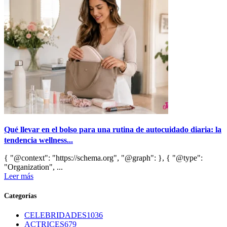
Qué llevar en el bolso para una rutina de autocuidado diaria: la
tendencia wellness...
{ "@context": "https://schema.org", "@graph": }, { "@type":
"Organization", ...
Leer más
Categorías
CELEBRIDADES
1036
ACTRICES
679