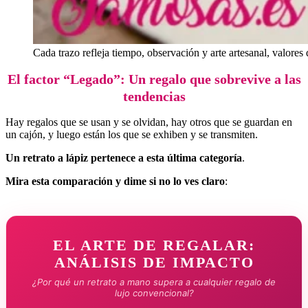
Cada trazo refleja tiempo, observación y arte artesanal, valores
El factor “Legado”: Un regalo que sobrevive a las
tendencias
Hay regalos que se usan y se olvidan, hay otros que se guardan en
un cajón, y luego están los que se exhiben y se transmiten.
Un retrato a lápiz pertenece a esta última categoría
.
Mira esta comparación y dime si no lo ves claro
:
EL ARTE DE REGALAR:
ANÁLISIS DE IMPACTO
¿Por qué un retrato a mano supera a cualquier regalo de
lujo convencional?