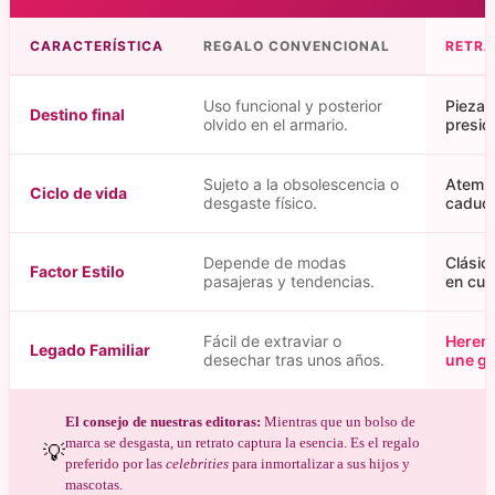
CARACTERÍSTICA
REGALO CONVENCIONAL
RETRA
Uso funcional y posterior
Pieza 
Destino final
olvido en el armario.
presid
Sujeto a la obsolescencia o
Atempo
Ciclo de vida
desgaste físico.
caduca
Depende de modas
Clásic
Factor Estilo
pasajeras y tendencias.
en cua
Fácil de extraviar o
Herenc
Legado Familiar
desechar tras unos años.
une ge
El consejo de nuestras editoras:
Mientras que un bolso de
marca se desgasta, un retrato captura la esencia. Es el regalo
💡
preferido por las
celebrities
para inmortalizar a sus hijos y
mascotas.