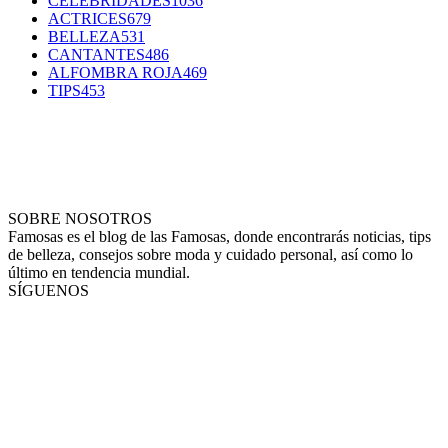
CELEBRIDADES
1036
ACTRICES
679
BELLEZA
531
CANTANTES
486
ALFOMBRA ROJA
469
TIPS
453
SOBRE NOSOTROS
Famosas es el blog de las Famosas, donde encontrarás noticias, tips
de belleza, consejos sobre moda y cuidado personal, así como lo
último en tendencia mundial.
SÍGUENOS