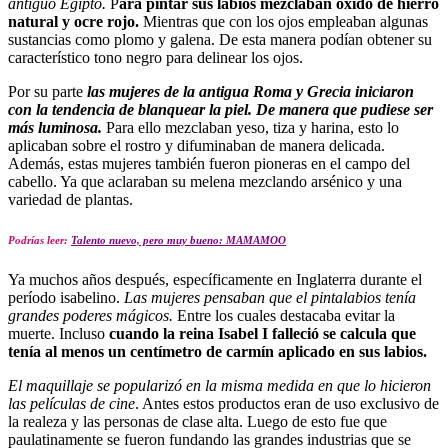
antiguo Egipto.
P
ara pintar sus labios mezclaban óxido de hierro
natural y ocre rojo.
Mientras que con los ojos empleaban algunas
sustancias como plomo y galena. De esta manera podían obtener su
característico tono negro para delinear los ojos.
Por su parte
las mujeres de la antigua Roma y Grecia iniciaron
con la tendencia de blanquear la piel. De manera que pudiese ser
más luminosa.
Para ello mezclaban yeso, tiza y harina, esto lo
aplicaban sobre el rostro y difuminaban de manera delicada.
Además, estas mujeres también fueron pioneras en el campo del
cabello. Ya que aclaraban su melena mezclando arsénico y una
variedad de plantas.
Podrías leer:
Talento nuevo, pero muy bueno: MAMAMOO
Ya muchos años después, específicamente en Inglaterra durante el
período isabelino.
Las mujeres pensaban que el pintalabios tenía
grandes poderes mágicos.
Entre los cuales destacaba evitar la
muerte. Incluso
cuando la reina Isabel I falleció se calcula que
tenía al menos un centímetro de carmín aplicado en sus labios.
El maquillaje se popularizó en la misma medida en que lo hicieron
las películas de cine
. Antes estos productos eran de uso exclusivo de
la realeza y las personas de clase alta. Luego de esto fue que
paulatinamente se fueron fundando las grandes industrias que se