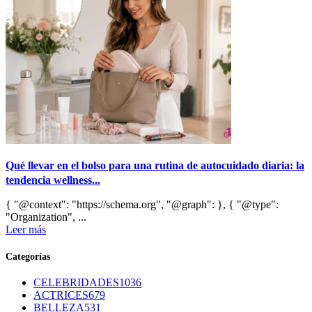
Qué llevar en el bolso para una rutina de autocuidado diaria: la
tendencia wellness...
{ "@context": "https://schema.org", "@graph": }, { "@type":
"Organization", ...
Leer más
Categorías
CELEBRIDADES
1036
ACTRICES
679
BELLEZA
531