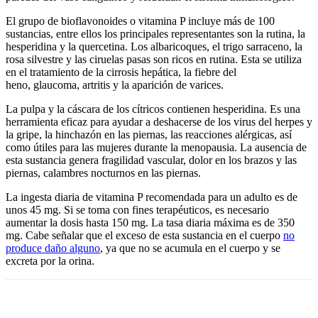
El grupo de bioflavonoides o vitamina P incluye más de 100
sustancias, entre ellos
.
los principales representantes son la rutina, la
hesperidina y la quercetina. Los albaricoques, el trigo sarraceno, la
rosa silvestre y las ciruelas pasas son ricos en rutina. Esta se utiliza
en el tratamiento de la cirrosis hepática, la fiebre del
heno,
.
glaucoma, artritis y la aparición de varices.
La pulpa y la cáscara de los cítricos contienen hesperidina. Es una
herramienta eficaz para ayudar a deshacerse de los virus del herpes y
la gripe, la hinchazón en las piernas, las reacciones alérgicas, así
como útiles para las mujeres durante la menopausia. La ausencia de
esta sustancia genera fragilidad vascular, dolor en los brazos y las
piernas, calambres nocturnos en las piernas.
La ingesta diaria de vitamina P recomendada para un adulto es de
unos 45 mg. Si se toma con fines terapéuticos, es necesario
aumentar la dosis hasta 150 mg. La tasa diaria máxima es de 350
mg. Cabe señalar que el exceso de esta sustancia en el cuerpo
no
produce daño alguno
, ya que no se acumula en el cuerpo y se
excreta por la orina.