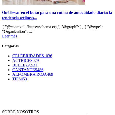
Qué llevar en el bolso para una rutina de autocuidado diaria: la
tendencia wellness...
{ "@context": "https://schema.org", "@graph": }, { "@type":
"Organization", ...
Leer más
Categorías
CELEBRIDADES
1036
ACTRICES
679
BELLEZA
531
CANTANTES
486
ALFOMBRA ROJA
469
TIPS
453
SOBRE NOSOTROS