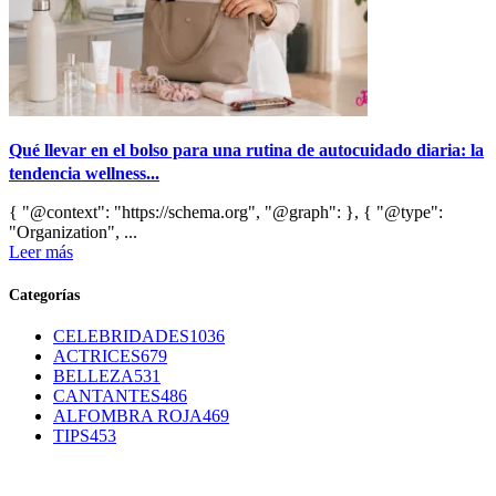
Qué llevar en el bolso para una rutina de autocuidado diaria: la
tendencia wellness...
{ "@context": "https://schema.org", "@graph": }, { "@type":
"Organization", ...
Leer más
Categorías
CELEBRIDADES
1036
ACTRICES
679
BELLEZA
531
CANTANTES
486
ALFOMBRA ROJA
469
TIPS
453