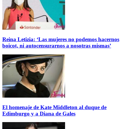
Reina Letizia: ‘Las mujeres no podemos hacernos
boicot, ni autocensurarnos a nosotras mismas’
El homenaje de Kate Middleton al duque de
Edimburgo y a Diana de Gales