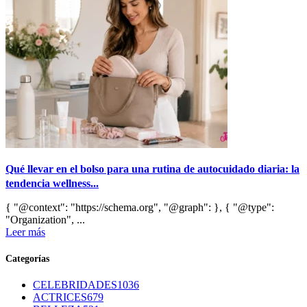
Qué llevar en el bolso para una rutina de autocuidado diaria: la
tendencia wellness...
{ "@context": "https://schema.org", "@graph": }, { "@type":
"Organization", ...
Leer más
Categorías
CELEBRIDADES
1036
ACTRICES
679