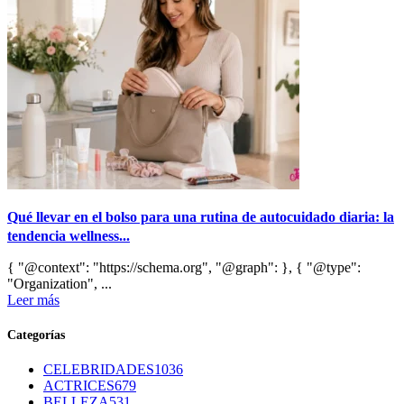
Qué llevar en el bolso para una rutina de autocuidado diaria: la
tendencia wellness...
{ "@context": "https://schema.org", "@graph": }, { "@type":
"Organization", ...
Leer más
Categorías
CELEBRIDADES
1036
ACTRICES
679
BELLEZA
531