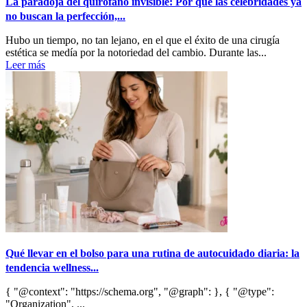
La paradoja del quirófano invisible: Por qué las celebridades ya
no buscan la perfección,...
Hubo un tiempo, no tan lejano, en el que el éxito de una cirugía
estética se medía por la notoriedad del cambio. Durante las...
Leer más
Qué llevar en el bolso para una rutina de autocuidado diaria: la
tendencia wellness...
{ "@context": "https://schema.org", "@graph": }, { "@type":
"Organization", ...