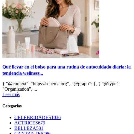
Qué llevar en el bolso para una rutina de autocuidado diaria: la
tendencia wellness...
{ "@context": "https://schema.org", "@graph": }, { "@type":
"Organization", ...
Leer más
Categorías
CELEBRIDADES
1036
ACTRICES
679
BELLEZA
531
CANTANTES
486