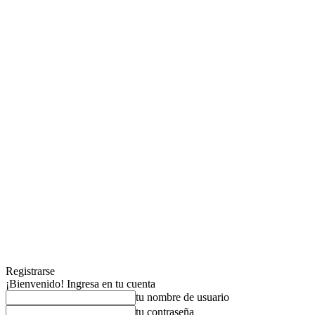
Registrarse
¡Bienvenido! Ingresa en tu cuenta
tu nombre de usuario
tu contraseña