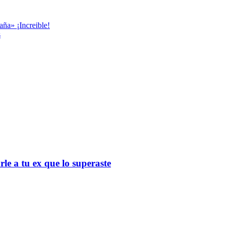
aña» ¡Increible!
s
le a tu ex que lo superaste