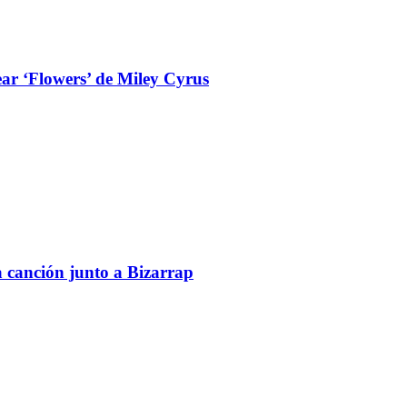
ear ‘Flowers’ de Miley Cyrus
a canción junto a Bizarrap