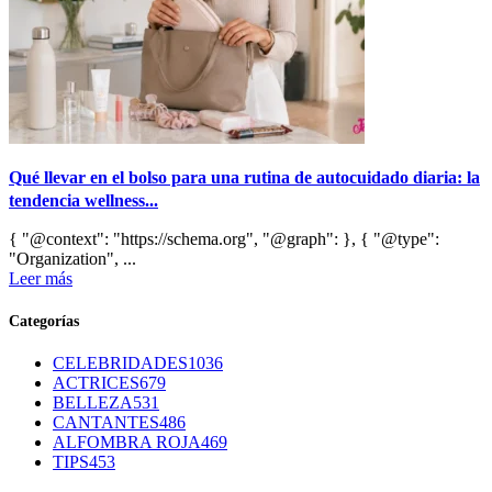
Qué llevar en el bolso para una rutina de autocuidado diaria: la
tendencia wellness...
{ "@context": "https://schema.org", "@graph": }, { "@type":
"Organization", ...
Leer más
Categorías
CELEBRIDADES
1036
ACTRICES
679
BELLEZA
531
CANTANTES
486
ALFOMBRA ROJA
469
TIPS
453