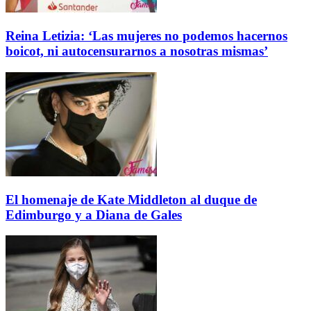
Reina Letizia: ‘Las mujeres no podemos hacernos
boicot, ni autocensurarnos a nosotras mismas’
El homenaje de Kate Middleton al duque de
Edimburgo y a Diana de Gales