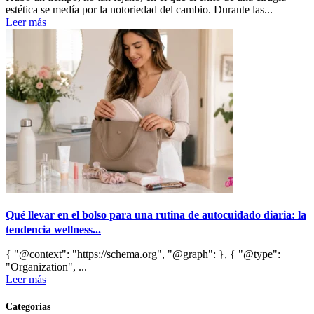
estética se medía por la notoriedad del cambio. Durante las...
Leer más
Qué llevar en el bolso para una rutina de autocuidado diaria: la
tendencia wellness...
{ "@context": "https://schema.org", "@graph": }, { "@type":
"Organization", ...
Leer más
Categorías