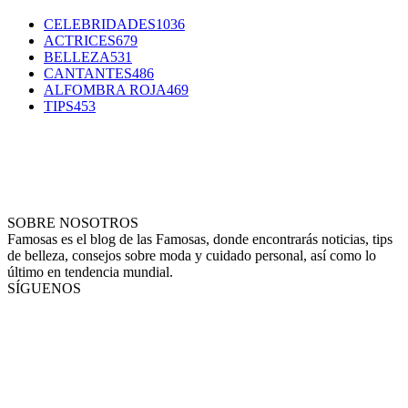
CELEBRIDADES
1036
ACTRICES
679
BELLEZA
531
CANTANTES
486
ALFOMBRA ROJA
469
TIPS
453
SOBRE NOSOTROS
Famosas es el blog de las Famosas, donde encontrarás noticias, tips
de belleza, consejos sobre moda y cuidado personal, así como lo
último en tendencia mundial.
SÍGUENOS