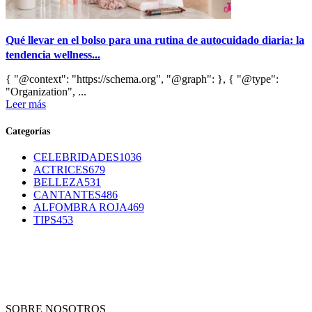
Qué llevar en el bolso para una rutina de autocuidado diaria: la
tendencia wellness...
{ "@context": "https://schema.org", "@graph": }, { "@type":
"Organization", ...
Leer más
Categorías
CELEBRIDADES
1036
ACTRICES
679
BELLEZA
531
CANTANTES
486
ALFOMBRA ROJA
469
TIPS
453
SOBRE NOSOTROS