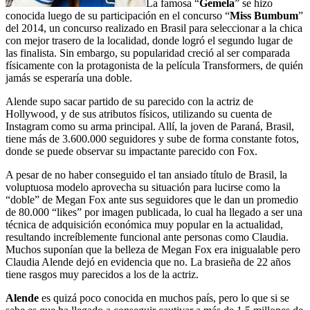
La famosa “
Gemela
” se hizo
conocida luego de su participación en el concurso “
Miss Bumbum
”
del 2014, un concurso realizado en Brasil para seleccionar a la chica
con mejor trasero de la localidad, donde logró el segundo lugar de
las finalista. Sin embargo, su popularidad creció al ser comparada
físicamente con la protagonista de la película Transformers, de quién
jamás se esperaría una doble.
Alende supo sacar partido de su parecido con la actriz de
Hollywood, y de sus atributos físicos, utilizando su cuenta de
Instagram como su arma principal. Allí, la joven de Paraná, Brasil,
tiene más de 3.600.000 seguidores y sube de forma constante fotos,
donde se puede observar su impactante parecido con Fox.
A pesar de no haber conseguido el tan ansiado título de Brasil, la
voluptuosa modelo aprovecha su situación para lucirse como la
“doble” de Megan Fox ante sus seguidores que le dan un promedio
de 80.000 “likes” por imagen publicada, lo cual ha llegado a ser una
técnica de adquisición económica muy popular en la actualidad,
resultando increíblemente funcional ante personas como Claudia.
Muchos suponían que la belleza de Megan Fox era inigualable pero
Claudia Alende dejó en evidencia que no. La brasieña de 22 años
tiene rasgos muy parecidos a los de la actriz.
Alende
es quizá poco conocida en muchos país, pero lo que si se