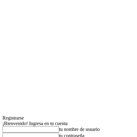
Registrarse
¡Bienvenido! Ingresa en tu cuenta
tu nombre de usuario
tu contraseña