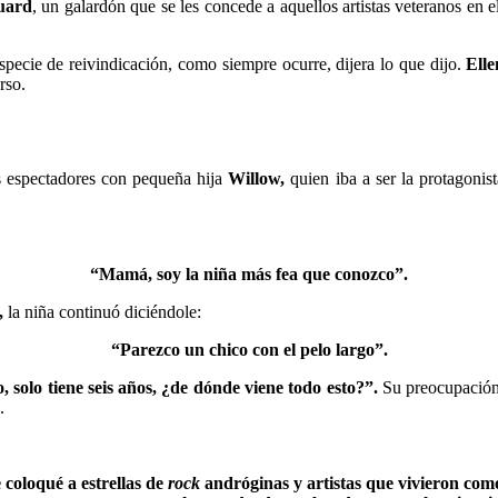
uard
, un galardón que se les concede a aquellos artistas veteranos en 
pecie de reivindicación, como siempre ocurre, dijera lo que dijo.
Ell
rso.
os espectadores con pequeña hija
Willow,
quien iba a ser la protagonist
“Mamá, soy la niña más fea que conozco”.
,
la niña continuó diciéndole:
“Parezco un chico con el pelo largo”.
, solo tiene seis años, ¿de dónde viene todo esto?”.
Su preocupación 
.
 coloqué a estrellas de
rock
andróginas y artistas que vivieron com