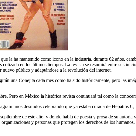
al que la ha mantenido como icono en la industria, durante 62 años, cam
 cotizada en los últimos tiempos. La revista se resumirá entre sus inic
r nuevo público y adaptándose a la revolución del internet.
girán una Conejita cada mes como ha sido históricamente, pero las imág
embre. Pero en México la histórica revista continuará tal como la conoce
tagram unos desnudos celebrando que ya estaba curada de Hepatitis C,
eptiembre de este año, y donde habla de poesía y prosa de su autoría y 
 a organizaciones y personas que protegen los derechos de los humanos,