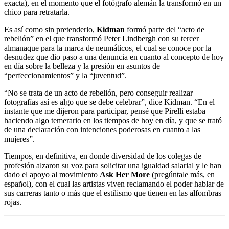
exacta), en el momento que el fotógrafo alemán la transformó en un
chico para retratarla.
Es así como sin pretenderlo,
Kidman
formó parte del “acto de
rebelión” en el que transformó Peter Lindbergh con su tercer
almanaque para la marca de neumáticos, el cual se conoce por la
desnudez que dio paso a una denuncia en cuanto al concepto de hoy
en día sobre la belleza y la presión en asuntos de
“perfeccionamientos” y la “juventud”.
“No se trata de un acto de rebelión, pero conseguir realizar
fotografías así es algo que se debe celebrar”, dice Kidman. “En el
instante que me dijeron para participar, pensé que Pirelli estaba
haciendo algo temerario en los tiempos de hoy en día, y que se trató
de una declaración con intenciones poderosas en cuanto a las
mujeres”.
Tiempos, en definitiva, en donde diversidad de los colegas de
profesión alzaron su voz para solicitar una igualdad salarial y le han
dado el apoyo al movimiento
Ask Her More
(pregúntale más, en
español), con el cual las artistas viven reclamando el poder hablar de
sus carreras tanto o más que el estilismo que tienen en las alfombras
rojas.