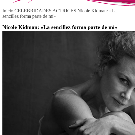
Inicio
CELEBRIDADES
ACTRICES
Nicole Kidman: «La
sencillez forma parte de mí»
Nicole Kidman: «La sencillez forma parte de mí»