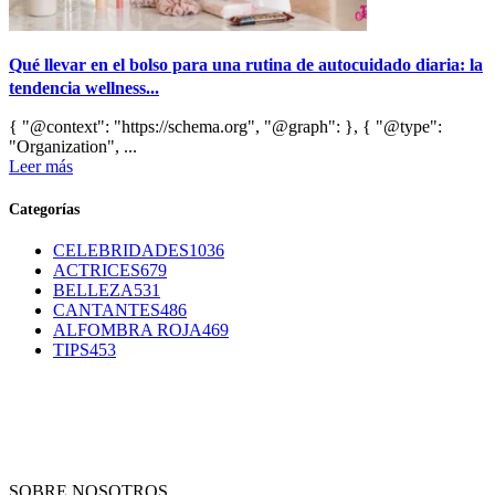
Qué llevar en el bolso para una rutina de autocuidado diaria: la
tendencia wellness...
{ "@context": "https://schema.org", "@graph": }, { "@type":
"Organization", ...
Leer más
Categorías
CELEBRIDADES
1036
ACTRICES
679
BELLEZA
531
CANTANTES
486
ALFOMBRA ROJA
469
TIPS
453
SOBRE NOSOTROS