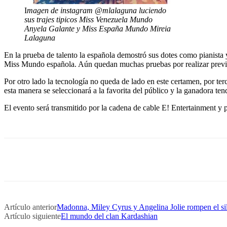
I
magen de instagram @mlalaguna luciendo
sus trajes tipicos Miss Venezuela Mundo
Anyela Galante y Miss España Mundo Mireia
Lalaguna
En la prueba de talento la española demostró sus dotes como pianista 
Miss Mundo española. Aún quedan muchas pruebas por realizar previas
Por otro lado la tecnología no queda de lado en este certamen, por te
esta manera se seleccionará a la favorita del público y la ganadora ten
El evento será transmitido por la cadena de cable E! Entertainment y 
Artículo anterior
Madonna, Miley Cyrus y Angelina Jolie rompen el si
Artículo siguiente
El mundo del clan Kardashian