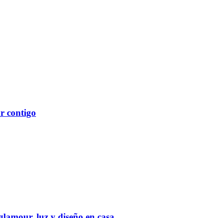
r contigo
 glamour, luz y diseño en casa