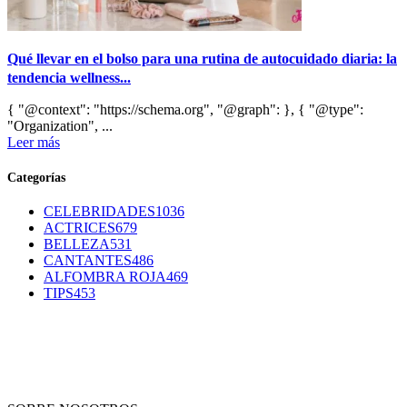
Qué llevar en el bolso para una rutina de autocuidado diaria: la
tendencia wellness...
{ "@context": "https://schema.org", "@graph": }, { "@type":
"Organization", ...
Leer más
Categorías
CELEBRIDADES
1036
ACTRICES
679
BELLEZA
531
CANTANTES
486
ALFOMBRA ROJA
469
TIPS
453