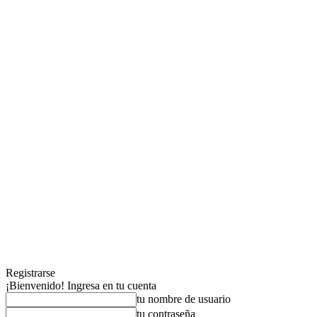
Registrarse
¡Bienvenido! Ingresa en tu cuenta
tu nombre de usuario
tu contraseña