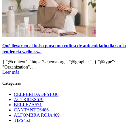
Qué llevar en el bolso para una rutina de autocuidado diaria: la
tendencia wellness...
{ "@context": "https://schema.org", "@graph": }, { "@type":
"Organization", ...
Leer más
Categorías
CELEBRIDADES
1036
ACTRICES
679
BELLEZA
531
CANTANTES
486
ALFOMBRA ROJA
469
TIPS
453