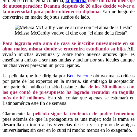
Si bien se centra en la comedia,
la película
tiene un claro mensaje
de autosuperación; Deanna después de 20 años decide volver a
la universidad para poder obtener su diploma.
Ya que luego de
convertirse en madre dejó sus sueños de lado.
Melissa McCarthy vuelve al cine con “el alma de la fiesta”
Para lograrlo esta ama de casa se inscribe nuevamente en su
alma mater, misma donde se encuentra estudiando su hija.
Allí
vivirán muchas aventuras y sobre todo nuevos amores que les
enseñará a ambas a ser más unidas y luchar por sus ideales aunque
muchas veces parezcan un poco lejanos.
La película que fue dirigida por
Ben Falcone
obtuvo malas criticas
por parte de los expertos en la materia. sin embargo la aceptación
por parte del público ha sido bastante alta;
de los 30 millones con
los que contó de presupuesto ha logrado recaudar en taquilla
más de 62 millones.
Esto sin contar que apenas se estrenará en
Latinoamérica este fin de semana.
Claramente
la película sigue la tendencia de poder femenino;
pues además de que la protagonista es una mujer; toda la trama se
desarrolla en torno a las vivencias de esta y su grupo de amigas
universitarias; sin caer en lo cursi ni mucho menos en lo exagerado.