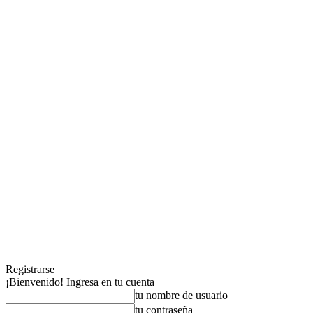
Registrarse
¡Bienvenido! Ingresa en tu cuenta
tu nombre de usuario
tu contraseña