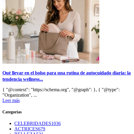
Qué llevar en el bolso para una rutina de autocuidado diaria: la
tendencia wellness...
{ "@context": "https://schema.org", "@graph": }, { "@type":
"Organization", ...
Leer más
Categorías
CELEBRIDADES
1036
ACTRICES
679