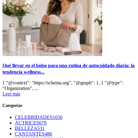
Qué llevar en el bolso para una rutina de autocuidado diaria: la
tendencia wellness...
{ "@context": "https://schema.org", "@graph": }, { "@type":
"Organization", ...
Leer más
Categorías
CELEBRIDADES
1036
ACTRICES
679
BELLEZA
531
CANTANTES
486