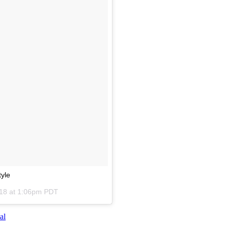
tyle
18 at 1:06pm PDT
al