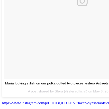
Maria looking stilish on our polka dotted two pieces! #sfera #streets
A post shared by
Sfera
(@sferaofficial) on
May 6, 20
https://www.instagram.com/p/BiHHsQLDAEN/?taken-by=sferaoffici