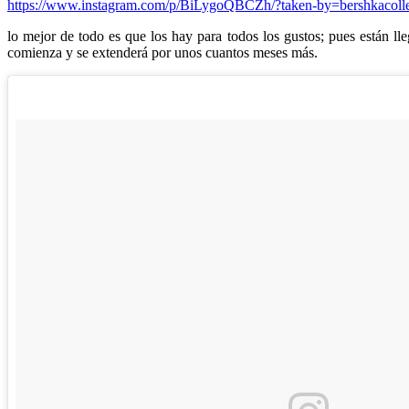
https://www.instagram.com/p/BiLygoQBCZh/?taken-by=bershkacolle
lo mejor de todo es que los hay para todos los gustos; pues están l
comienza y se extenderá por unos cuantos meses más.