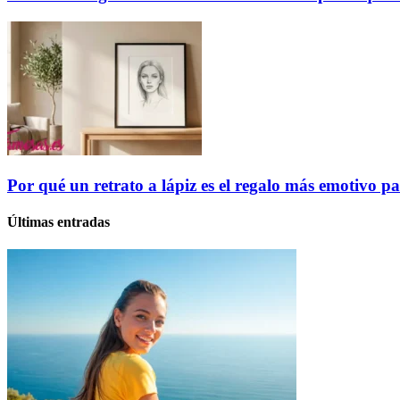
Por qué un retrato a lápiz es el regalo más emotivo p
Últimas entradas