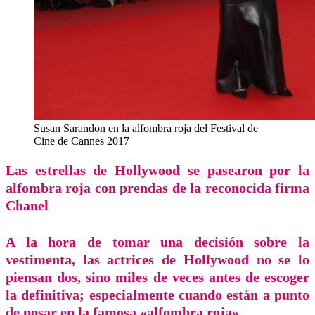
Susan Sarandon en la alfombra roja del Festival de
Cine de Cannes 2017
Las estrellas de Hollywood se pasearon por la
alfombra roja con prendas de la reconocida firma
Chanel
A la hora de tomar una decisión sobre la
vestimenta, las actrices de Hollywood no se lo
piensan dos, sino miles de veces antes de escoger
la definitiva; especialmente cuando están a punto
de posar en la famosa «alfombra roja».