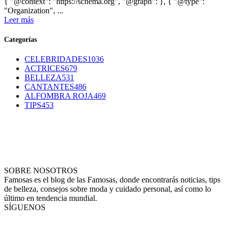
{ "@context": "https://schema.org", "@graph": }, { "@type":
"Organization", ...
Leer más
Categorías
CELEBRIDADES
1036
ACTRICES
679
BELLEZA
531
CANTANTES
486
ALFOMBRA ROJA
469
TIPS
453
SOBRE NOSOTROS
Famosas es el blog de las Famosas, donde encontrarás noticias, tips
de belleza, consejos sobre moda y cuidado personal, así como lo
último en tendencia mundial.
SÍGUENOS