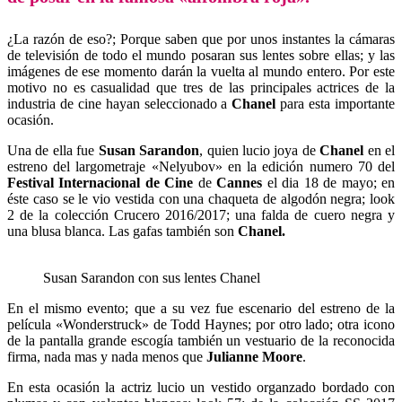
¿La razón de eso?; Porque saben que por unos instantes la cámaras
de televisión de todo el mundo posaran sus lentes sobre ellas; y las
imágenes de ese momento darán la vuelta al mundo entero. Por este
motivo no es casualidad que tres de las principales actrices de la
industria de cine hayan seleccionado a
Chanel
para esta importante
ocasión.
Una de ella fue
Susan Sarandon
, quien lucio joya de
Chanel
en el
estreno del largometraje «Nelyubov» en la edición numero 70 del
Festival Internacional de Cine
de
Cannes
el dia 18 de mayo; en
éste caso se le vio vestida con una chaqueta de algodón negra; look
2 de la colección Crucero 2016/2017; una falda de cuero negra y
una blusa blanca. Las gafas también son
Chanel.
Susan Sarandon con sus lentes Chanel
En el mismo evento; que a su vez fue escenario del estreno de la
película «Wonderstruck» de Todd Haynes; por otro lado; otra icono
de la pantalla grande escogía también un vestuario de la reconocida
firma, nada mas y nada menos que
Julianne Moore
.
En esta ocasión la actriz lucio un vestido organzado bordado con