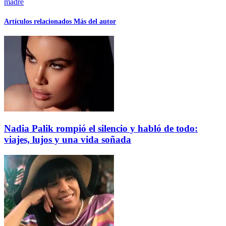
madre
Artículos relacionados
Más del autor
Nadia Palik rompió el silencio y habló de todo:
viajes, lujos y una vida soñada