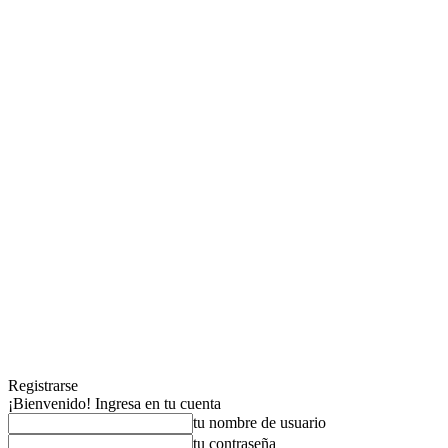
Registrarse
¡Bienvenido! Ingresa en tu cuenta
tu nombre de usuario
tu contraseña