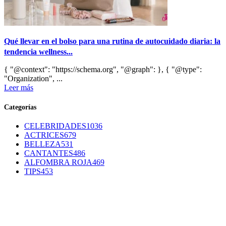
Qué llevar en el bolso para una rutina de autocuidado diaria: la
tendencia wellness...
{ "@context": "https://schema.org", "@graph": }, { "@type":
"Organization", ...
Leer más
Categorías
CELEBRIDADES
1036
ACTRICES
679
BELLEZA
531
CANTANTES
486
ALFOMBRA ROJA
469
TIPS
453