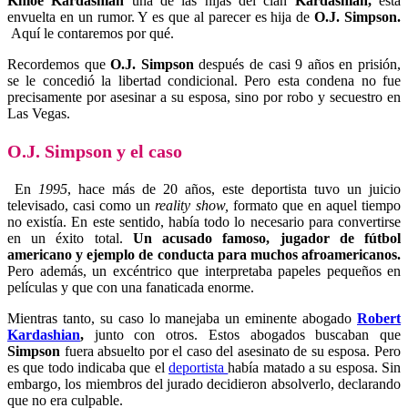
Khloé Kardashian
una de las hijas del clan
Kardashian,
está
envuelta en un rumor. Y es que al parecer es hija de
O.J. Simpson.
Aquí le contaremos por qué.
Recordemos que
O.J. Simpson
después de casi 9 años en prisión,
se le concedió la libertad condicional. Pero esta condena no fue
precisamente por asesinar a su esposa, sino por robo y secuestro en
Las Vegas.
O.J. Simpson y el caso
En
1995
, hace más de 20 años, este deportista tuvo un juicio
televisado, casi como un
reality show,
formato que en aquel tiempo
no existía. En este sentido, había todo lo necesario para convertirse
en un éxito total.
Un acusado famoso, jugador de fútbol
americano y ejemplo de conducta para muchos afroamericanos.
Pero además, un excéntrico que interpretaba papeles pequeños en
películas y que con una fanaticada enorme.
Mientras tanto, su caso lo manejaba un eminente abogado
Robert
Kardashian
,
junto con otros. Estos abogados buscaban que
Simpson
fuera absuelto por el caso del asesinato de su esposa. Pero
es que todo indicaba que el
deportista
había matado a su esposa. Sin
embargo, los miembros del jurado decidieron absolverlo, declarando
que no era culpable.