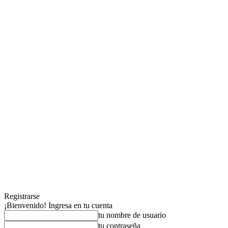
Registrarse
¡Bienvenido! Ingresa en tu cuenta
tu nombre de usuario
tu contraseña