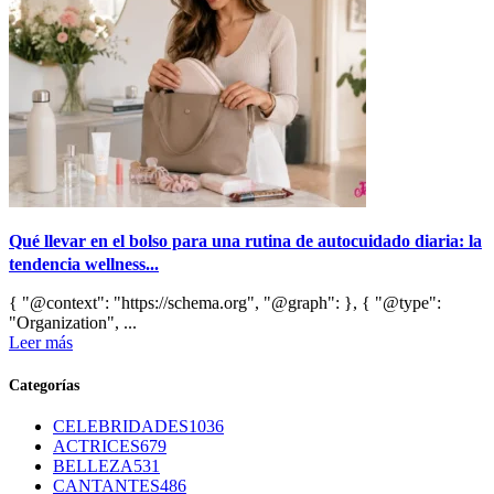
Qué llevar en el bolso para una rutina de autocuidado diaria: la
tendencia wellness...
{ "@context": "https://schema.org", "@graph": }, { "@type":
"Organization", ...
Leer más
Categorías
CELEBRIDADES
1036
ACTRICES
679
BELLEZA
531
CANTANTES
486