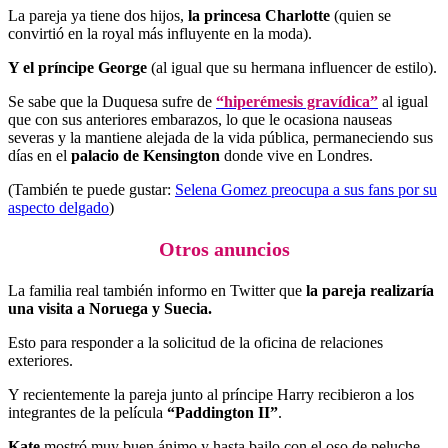
La pareja ya tiene dos hijos,
la princesa Charlotte
(quien se
convirtió en la royal más influyente en la moda).
Y el príncipe George
(al igual que su hermana influencer de estilo).
Se sabe que la Duquesa sufre de
“hiperémesis gravídica”
al igual
que con sus anteriores embarazos, lo que le ocasiona nauseas
severas y la mantiene alejada de la vida pública, permaneciendo sus
días en el
palacio de Kensington
donde vive en Londres.
(También te puede gustar:
Selena Gomez preocupa a sus fans por su
aspecto delgado
)
Otros anuncios
La familia real también informo en Twitter que
la pareja realizaría
una visita a Noruega y Suecia.
Esto para responder a la solicitud de la oficina de relaciones
exteriores.
Y recientemente la pareja junto al príncipe Harry recibieron a los
integrantes de la película
“Paddington II”
.
Kate
mostró muy buen ánimo y hasta bailo con el oso de peluche