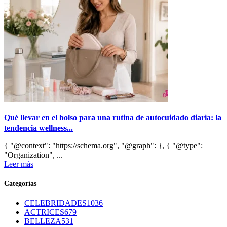
Qué llevar en el bolso para una rutina de autocuidado diaria: la
tendencia wellness...
{ "@context": "https://schema.org", "@graph": }, { "@type":
"Organization", ...
Leer más
Categorías
CELEBRIDADES
1036
ACTRICES
679
BELLEZA
531