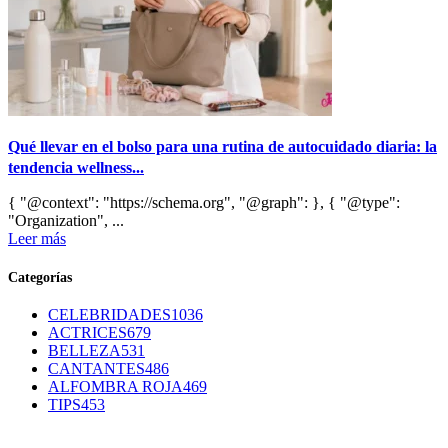
Qué llevar en el bolso para una rutina de autocuidado diaria: la
tendencia wellness...
{ "@context": "https://schema.org", "@graph": }, { "@type":
"Organization", ...
Leer más
Categorías
CELEBRIDADES
1036
ACTRICES
679
BELLEZA
531
CANTANTES
486
ALFOMBRA ROJA
469
TIPS
453