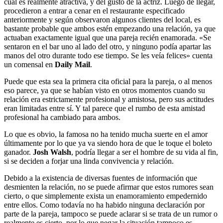
cual es realmente atractiva, y del gusto de la actriz. Luego de llegar,
procedieron a entrar a cenar en el restaurante especificado
anteriormente y según observaron algunos clientes del local, es
bastante probable que ambos estén empezando una relación, ya que
actuaban exactamente igual que una pareja recién enamorada. «Se
sentaron en el bar uno al lado del otro, y ninguno podía apartar las
manos del otro durante todo ese tiempo. Se les veía felices» cuenta
un comensal en
Daily Mail
.
Puede que esta sea la primera cita oficial para la pareja, o al menos
eso parece, ya que se habían visto en otros momentos cuando su
relación era estrictamente profesional y amistosa, pero sus actitudes
eran limitadas entre sí. Y tal parece que el rumbo de esta amistad
profesional ha cambiado para ambos.
Lo que es obvio, la famosa no ha tenido mucha suerte en el amor
últimamente por lo que ya va siendo hora de que le toque el boleto
ganador.
Josh Walsh
, podría llegar a ser el hombre de su vida al fin,
si se deciden a forjar una linda convivencia y relación.
Debido a la existencia de diversas fuentes de información que
desmienten la relación, no se puede afirmar que estos rumores sean
cierto, o que simplemente exista un enamoramiento empedernido
entre ellos. Como todavía no ha habido ninguna declaración por
parte de la pareja, tampoco se puede aclarar si se trata de un rumor o
realmente es cierto, por lo que negar la situación tampoco es