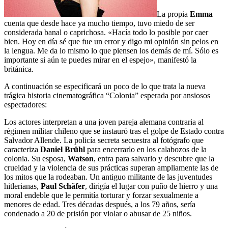
La propia
Emma
cuenta que desde hace ya mucho tiempo, tuvo miedo de ser
considerada banal o caprichosa. «Hacía todo lo posible por caer
bien. Hoy en día sé que fue un error y digo mi opinión sin pelos en
la lengua. Me da lo mismo lo que piensen los demás de mí. Sólo es
importante si aún te puedes mirar en el espejo», manifestó la
británica.
A continuación se especificará un poco de lo que trata la nueva
trágica historia cinematográfica “Colonia” esperada por ansiosos
espectadores:
Los actores interpretan a una joven pareja alemana contraria al
régimen militar chileno que se instauró tras el golpe de Estado contra
Salvador Allende. La policía secreta secuestra al fotógrafo que
caracteriza
Daniel Brühl
para encerrarlo en los calabozos de la
colonia. Su esposa,
Watson
, entra para salvarlo y descubre que la
crueldad y la violencia de sus prácticas superan ampliamente las de
los mitos que la rodeaban. Un antiguo militante de las juventudes
hitlerianas,
Paul Schäfer
, dirigía el lugar con puño de hierro y una
moral endeble que le permitía torturar y forzar sexualmente a
menores de edad. Tres décadas después, a los 79 años, sería
condenado a 20 de prisión por violar o abusar de 25 niños.