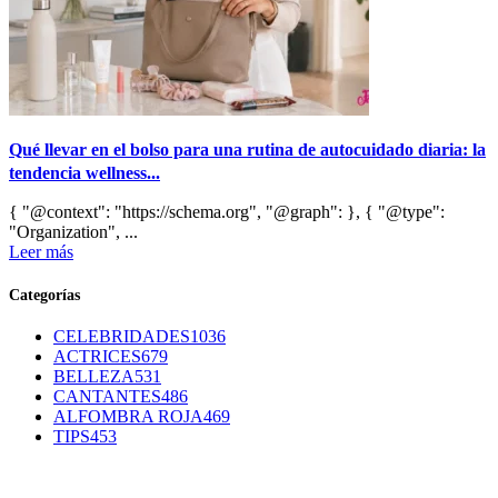
Qué llevar en el bolso para una rutina de autocuidado diaria: la
tendencia wellness...
{ "@context": "https://schema.org", "@graph": }, { "@type":
"Organization", ...
Leer más
Categorías
CELEBRIDADES
1036
ACTRICES
679
BELLEZA
531
CANTANTES
486
ALFOMBRA ROJA
469
TIPS
453