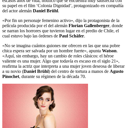
escasos años de vida, notificó que se encuentra muy satisfecha con
su papel en el film ‘Colonia Dignidad’, protagonizado en compañía
del actor alemán
Daniel Brühl
.
«Por fin un personaje femenino activo», dijo la protagonista de la
película producida por el del alemán
Florian Gallenberger
, donde
se narran los horrores que tuvieron lugar en el predio de Chile, el
cual estuvo bajo las órdenes de
Paul Schäfer
.
«No se imagina cuántos guiones me ofrecen en las que una pobre
chica espera ser salvada por un hombre fuerte», apunta
Watson
.
«Aquí, sin embargo, hay un cambio de roles clásicos: el héroe
valiente es una mujer. Algo que todavía es escaso en el siglo 21»,
reafirma la actriz que interpreta a una mujer joven deseosa de liberar
a su novio (
Daniel Brühl
) del centro de tortura a manos de
Agusto
Pinochet
, durante su régimen de la década 70.