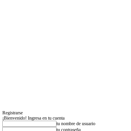
Registrarse
¡Bienvenido! Ingresa en tu cuenta
tu nombre de usuario
tu contraseña