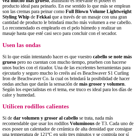
vea mucho más grueso
, asimismo es relevante el poseer el
producto ideal para peinarlo. En ese sentido lo que más se emplean
son las cremas para peinar como
Full Blown Volume Lightweight
Styling Whip
de
Fekkai
que a través de un masaje con una gran
cantidad de producto le brindará mucho más volumen a ese cabello.
Lo recomendado es emplearlo en el pelo húmedo y realizar un
masaje hasta que esté casi seco para concluir con el secador.
Usen las ondas
Si lo que están intentando hacer es que vuestro
cabello se note más
grueso
pero no cuentan con mucho tiempo, prueben con hacerse
unos bucles con el rizador. Una de las excelentes herramientas para
ejecutarlo y seguro mucho lo creéis así es Beachwaver S1 Curling
Iron de Beachwaver Co. la cual os brindará la posibilidad de hacer
ondas anchas que darán la sensación de
más grosor y volumen
.
Según los especialistas en el tema, ese truco es ideal para los días de
calor y humedad.
Utilicen rodillos calientes
Si de
dar volumen y grosor al cabello
se trata, nada más
recomendable que usar los rodillos
Voluminous
de T3. Cada uno de
esos posee un calentador de cerámica de alta densidad que consigue
una temperatura de 121ºC en solo tres minutos y se controla por sí