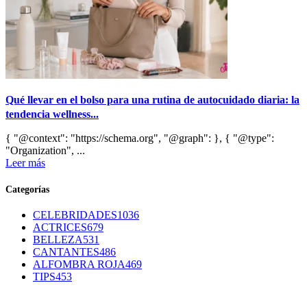
Qué llevar en el bolso para una rutina de autocuidado diaria: la
tendencia wellness...
{ "@context": "https://schema.org", "@graph": }, { "@type":
"Organization", ...
Leer más
Categorías
CELEBRIDADES
1036
ACTRICES
679
BELLEZA
531
CANTANTES
486
ALFOMBRA ROJA
469
TIPS
453