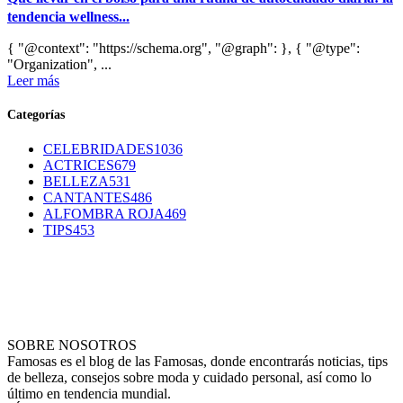
tendencia wellness...
{ "@context": "https://schema.org", "@graph": }, { "@type":
"Organization", ...
Leer más
Categorías
CELEBRIDADES
1036
ACTRICES
679
BELLEZA
531
CANTANTES
486
ALFOMBRA ROJA
469
TIPS
453
SOBRE NOSOTROS
Famosas es el blog de las Famosas, donde encontrarás noticias, tips
de belleza, consejos sobre moda y cuidado personal, así como lo
último en tendencia mundial.