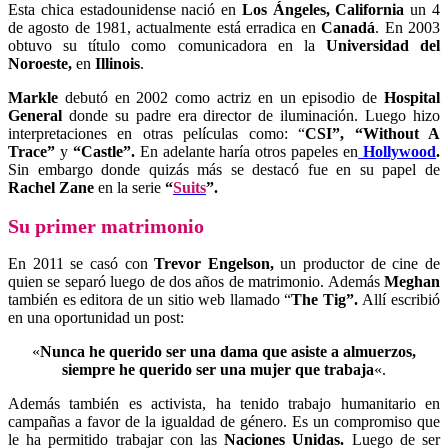
Esta chica estadounidense nació en
Los Ángeles, California
un 4
de agosto de 1981, actualmente está erradica en
Canadá
. En 2003
obtuvo su título como comunicadora en la
Universidad del
Noroeste,
en
Illinois
.
Markle
debutó en 2002 como actriz en un episodio de
Hospital
General
donde su padre era director de iluminación. Luego hizo
interpretaciones en otras películas como: “
CSI”, “Without A
Trace”
y
“Castle”.
En adelante haría otros papeles en
Hollywood
.
Sin embargo donde quizás más se destacó fue en su papel de
Rachel Zane
en la serie
“
Suits
”.
Su primer matrimonio
En 2011 se casó con
Trevor Engelson,
un productor de cine de
quien se separó luego de dos años de matrimonio. Además
Meghan
también es editora de un sitio web llamado “
The Tig”.
Allí escribió
en una oportunidad un post:
«
Nunca he querido ser una dama que asiste a almuerzos,
siempre he querido ser una mujer que trabaja
«.
Además también es activista, ha tenido trabajo humanitario en
campañas a favor de la igualdad de género. Es un compromiso que
le ha permitido trabajar con las
Naciones Unidas.
Luego de ser