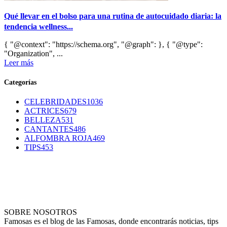
Qué llevar en el bolso para una rutina de autocuidado diaria: la
tendencia wellness...
{ "@context": "https://schema.org", "@graph": }, { "@type":
"Organization", ...
Leer más
Categorías
CELEBRIDADES
1036
ACTRICES
679
BELLEZA
531
CANTANTES
486
ALFOMBRA ROJA
469
TIPS
453
SOBRE NOSOTROS
Famosas es el blog de las Famosas, donde encontrarás noticias, tips