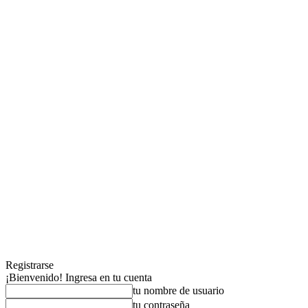
Registrarse
¡Bienvenido! Ingresa en tu cuenta
tu nombre de usuario
tu contraseña