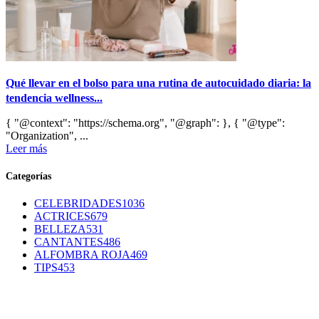
Qué llevar en el bolso para una rutina de autocuidado diaria: la
tendencia wellness...
{ "@context": "https://schema.org", "@graph": }, { "@type":
"Organization", ...
Leer más
Categorías
CELEBRIDADES
1036
ACTRICES
679
BELLEZA
531
CANTANTES
486
ALFOMBRA ROJA
469
TIPS
453