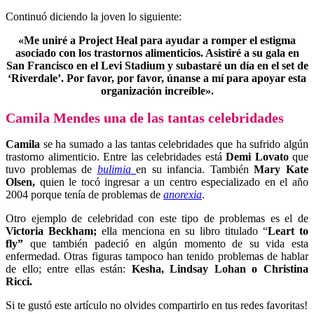
Continuó diciendo la joven lo siguiente:
«Me uniré a Project Heal para ayudar a romper el estigma
asociado con los trastornos alimenticios. Asistiré a su gala en
San Francisco en el Levi Stadium y subastaré un día en el set de
‘Riverdale’. Por favor, por favor, únanse a mí para apoyar esta
organización increíble».
Camila Mendes una de las tantas celebridades
Camila
se ha sumado a las tantas celebridades que ha sufrido algún
trastorno alimenticio. Entre las celebridades está
Demi Lovato
que
tuvo problemas de
bulimia
en su infancia. También
Mary Kate
Olsen,
quien le tocó ingresar a un centro especializado en el año
2004 porque tenía de problemas de
anorexia
.
Otro ejemplo de celebridad con este tipo de problemas es el de
Victoria Beckham;
ella menciona en su libro titulado “
Leart to
fly”
que también padeció en algún momento de su vida esta
enfermedad. Otras figuras tampoco han tenido problemas de hablar
de ello; entre ellas están:
Kesha, Lindsay Lohan o Christina
Ricci.
Si te gustó este artículo no olvides compartirlo en tus redes favoritas!