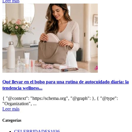
Leer más
Qué llevar en el bolso para una rutina de autocuidado diaria: la
tendencia wellness...
{ "@context": "https://schema.org", "@graph": }, { "@type":
"Organization", ...
Leer más
Categorías
CELEBRIDADES
1036