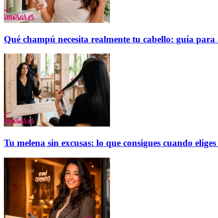
Qué champú necesita realmente tu cabello: guía para 
Tu melena sin excusas: lo que consigues cuando elige