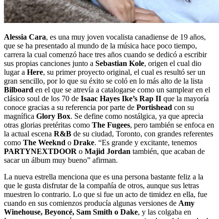
Alessia Cara
, es una muy joven vocalista canadiense de 19 años,
que se ha presentado al mundo de la música hace poco tiempo,
carrera la cual comenzó hace tres años cuando se dedicó a escribir
sus propias canciones junto a
Sebastian Kole
, origen el cual dio
lugar a
Here
, su primer proyecto original, el cual es resultó ser un
gran sencillo, por lo que su éxito se coló en lo más alto de la lista
Bilboard
en el que se atrevía a catalogarse como un samplear en el
clásico soul de los 70 de
Isaac Hayes Ike’s Rap II
que la mayoría
conoce gracias a su referencia por parte de
Portishead
con su
magnífica
Glory Box
. Se define como nostálgica, ya que aprecia
otras glorias pretéritas como
The Fugees
, pero también se enfoca en
la actual escena
R&B
de su ciudad, Toronto, con grandes referentes
como
The Weeknd
o
Drake
. “Es grande y excitante, tenemos
PARTYNEXTDOOR
o
Majid Jordan
también, que acaban de
sacar un álbum muy bueno” afirman.
La nueva estrella menciona que es una persona bastante feliz a la
que le gusta disfrutar de la compañía de otros, aunque sus letras
muestren lo contrario. Lo que si fue un acto de timidez en ella, fue
cuando en sus comienzos producía algunas versiones de
Amy
Winehouse, Beyoncé, Sam Smith o Dake
, y las colgaba en