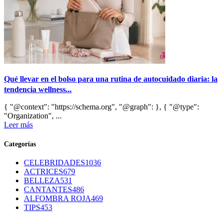
Qué llevar en el bolso para una rutina de autocuidado diaria: la
tendencia wellness...
{ "@context": "https://schema.org", "@graph": }, { "@type":
"Organization", ...
Leer más
Categorías
CELEBRIDADES
1036
ACTRICES
679
BELLEZA
531
CANTANTES
486
ALFOMBRA ROJA
469
TIPS
453