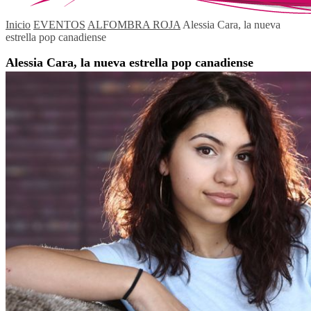
Inicio
EVENTOS
ALFOMBRA ROJA
Alessia Cara, la nueva
estrella pop canadiense
Alessia Cara, la nueva estrella pop canadiense