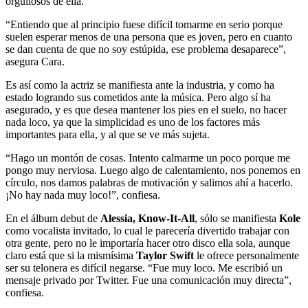
orgullosos de ella.
“Entiendo que al principio fuese difícil tomarme en serio porque
suelen esperar menos de una persona que es joven, pero en cuanto
se dan cuenta de que no soy estúpida, ese problema desaparece”,
asegura Cara.
Es así como la actriz se manifiesta ante la industria, y como ha
estado logrando sus cometidos ante la música. Pero algo sí ha
asegurado, y es que desea mantener los pies en el suelo, no hacer
nada loco, ya que la simplicidad es uno de los factores más
importantes para ella, y al que se ve más sujeta.
“Hago un montón de cosas. Intento calmarme un poco porque me
pongo muy nerviosa. Luego algo de calentamiento, nos ponemos en
círculo, nos damos palabras de motivación y salimos ahí a hacerlo.
¡No hay nada muy loco!”, confiesa.
En el álbum debut de
Alessia, Know-It-All
, sólo se manifiesta
Kole
como vocalista invitado, lo cual le parecería divertido trabajar con
otra gente, pero no le importaría hacer otro disco ella sola, aunque
claro está que si la mismísima
Taylor Swift
le ofrece personalmente
ser su telonera es difícil negarse. “Fue muy loco. Me escribió un
mensaje privado por Twitter. Fue una comunicación muy directa”,
confiesa.