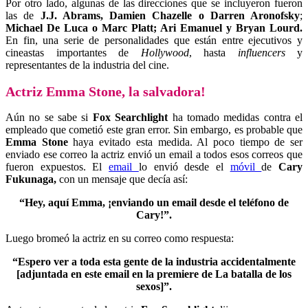
Por otro lado, alguna
s de las direcciones que se incluyeron fueron
las de
J.J. Abrams, Damien Chazelle o Darren Aronofsky
;
Michael De Luca o Marc Platt; Ari Emanuel y Bryan Lourd.
En fin, una serie de personalidades que están entre ejecutivos y
cineastas importantes de
Hollywood
, hasta
influencers
y
representantes de la industria del cine.
Actriz Emma Stone, la salvadora!
Aún no se sabe si
Fox Searchlight
ha tomado medidas contra el
empleado que cometió este gran error. Sin embargo, es probable que
Emma Stone
haya evitado esta medida. Al poco tiempo de ser
enviado ese correo la actriz envió un email a todos esos correos que
fueron expuestos. El
email
lo envió desde el
móvil
de
Cary
Fukunaga,
con un mensaje que decía así:
“Hey, aquí Emma, ¡enviando un email desde el teléfono de
Cary!”.
Luego bromeó la actriz en su correo como respuesta:
“Espero ver a toda esta gente de la industria accidentalmente
[adjuntada en este email en la premiere de La batalla de los
sexos]”.