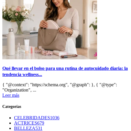
Qué llevar en el bolso para una rutina de autocuidado diaria: la
tendencia wellness...
{ "@context": "https://schema.org", "@graph": }, { "@type":
"Organization", ...
Leer más
Categorías
CELEBRIDADES
1036
ACTRICES
679
BELLEZA
531