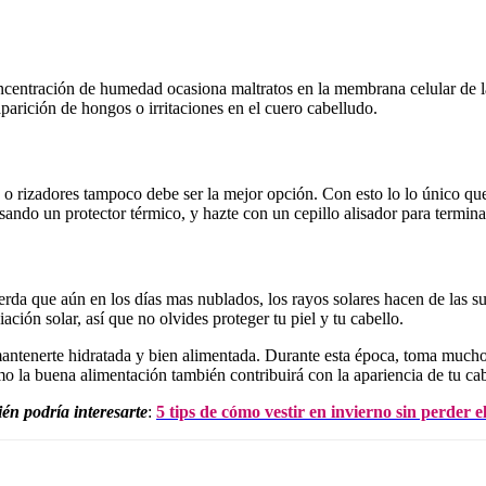
centración de humedad ocasiona maltratos en la membrana celular de la
parición de hongos o irritaciones en el cuero cabelludo.
s o rizadores tampoco debe ser la mejor opción. Con esto lo lo único qu
ando un protector térmico, y hazte con un cepillo alisador para termina
erda que aún en los días mas nublados, los rayos solares hacen de las su
ación solar, así que no olvides proteger tu piel y tu cabello.
ntenerte hidratada y bien alimentada. Durante esta época, toma muchos 
mo la buena alimentación también contribuirá con la apariencia de tu cab
én podría interesarte
:
5 tips de cómo vestir en invierno sin perder el