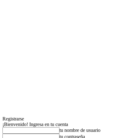
Registrarse
¡Bienvenido! Ingresa en tu cuenta
tu nombre de usuario
tu contraseña