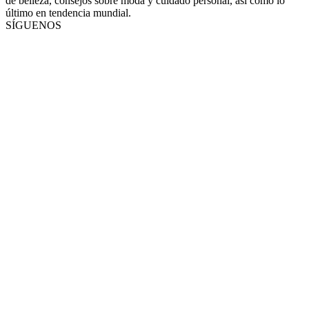
de belleza, consejos sobre moda y cuidado personal, así como lo
último en tendencia mundial.
SÍGUENOS