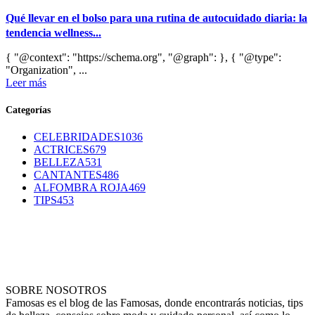
Qué llevar en el bolso para una rutina de autocuidado diaria: la
tendencia wellness...
{ "@context": "https://schema.org", "@graph": }, { "@type":
"Organization", ...
Leer más
Categorías
CELEBRIDADES
1036
ACTRICES
679
BELLEZA
531
CANTANTES
486
ALFOMBRA ROJA
469
TIPS
453
SOBRE NOSOTROS
Famosas es el blog de las Famosas, donde encontrarás noticias, tips