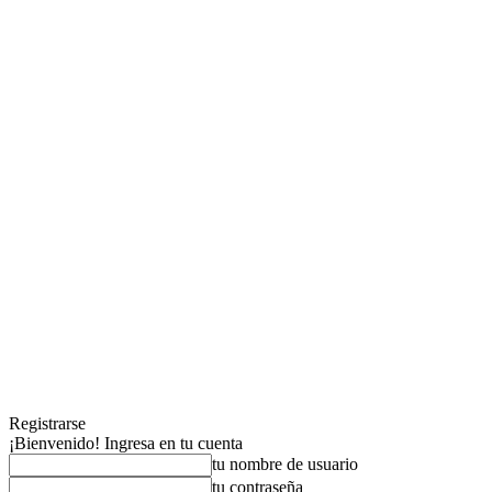
Registrarse
¡Bienvenido! Ingresa en tu cuenta
tu nombre de usuario
tu contraseña