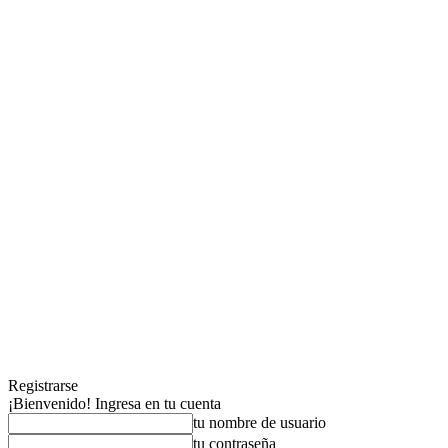
Registrarse
¡Bienvenido! Ingresa en tu cuenta
tu nombre de usuario
tu contraseña