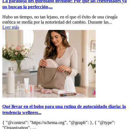
La paradoja del quirófano invisible: Por qué las celebridades ya
no buscan la perfección,...
Hubo un tiempo, no tan lejano, en el que el éxito de una cirugía
estética se medía por la notoriedad del cambio. Durante las...
Leer más
Qué llevar en el bolso para una rutina de autocuidado diaria: la
tendencia wellness...
{ "@context": "https://schema.org", "@graph": }, { "@type":
"Organization", ...