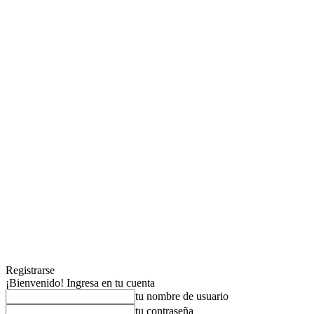
Registrarse
¡Bienvenido! Ingresa en tu cuenta
tu nombre de usuario
tu contraseña