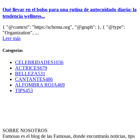
Qué llevar en el bolso para una rutina de autocuidado diaria: la
tendencia wellness...
{ "@context": "https://schema.org", "@graph": }, { "@type":
"Organization", ...
Leer más
Categorías
CELEBRIDADES
1036
ACTRICES
679
BELLEZA
531
CANTANTES
486
ALFOMBRA ROJA
469
TIPS
453
SOBRE NOSOTROS
Famosas es el blog de las Famosas, donde encontrarás noticias, tips