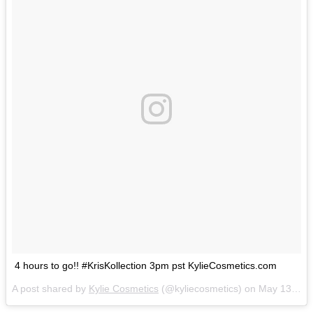
4 hours to go!! #KrisKollection 3pm pst KylieCosmetics.com
A post shared by
Kylie Cosmetics
(@kyliecosmetics) on
May 13, 2018 at 10:49am PDT