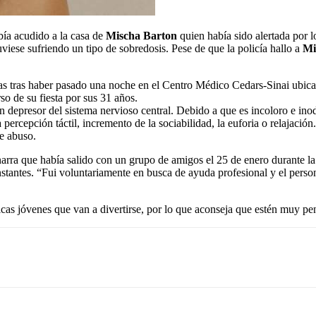
bía acudido a la casa de
Mischa Barton
quien había sido alertada por l
viese sufriendo un tipo de sobredosis. Pese de que la policía hallo a
Mi
as tras haber pasado una noche en el Centro Médico Cedars-Sinai ubicad
so de su fiesta por sus 31 años.
n depresor del sistema nervioso central. Debido a que es incoloro e in
percepción táctil, incremento de la sociabilidad, la euforia o relajaci
e abuso.
arra que había salido con un grupo de amigos el 25 de enero durante l
 instantes. “Fui voluntariamente en busca de ayuda profesional y el pe
icas jóvenes que van a divertirse, por lo que aconseja que estén muy pe