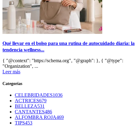
Qué llevar en el bolso para una rutina de autocuidado diaria: la
tendencia wellness...
{ "@context": "https://schema.org", "@graph": }, { "@type":
"Organization", ...
Leer más
Categorías
CELEBRIDADES
1036
ACTRICES
679
BELLEZA
531
CANTANTES
486
ALFOMBRA ROJA
469
TIPS
453