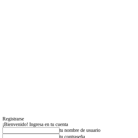
Registrarse
¡Bienvenido! Ingresa en tu cuenta
tu nombre de usuario
tu contraseña