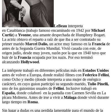
LeBeau
interpreta
en Casablanca (trabajo famoso encaminado en 1942 por
Michael
Curtiz
) a
Yvonne
, una amante despechada de Humphrey Bogart.
La actriz obtuvo el reparto a raíz de que iba a ser contratado su
primer marido
Marcel Dalio,
un actor muy famoso en la
Francia
de
antes de la Segunda Guerra Mundial. Vivió casada con este, de
origen judío, desde muy joven, razón por la que en 1940 tuvo que
huir de la
Francia
ocupada por los nazis. Por eso terminó
alcanzando
Hollywood
.
La intérprete trabajó en diferentes películas más en
Estados Unidos
antes de volver a Europa, donde realizó filmes con
Federico Fellini
,
como Ocho y medio (donde interpreta a una mujer de enérgico
carácter), en cuyo guion participó su segundo marido,
Tulio Pinelli,
uno de los guionistas usuales de
Fellini
. Inclusive trabajó en
España
, donde colaboró en la pantalla con Carmen Sevilla en La
pícara Molinera. Antes de irse a vivir a
Málaga
donde vivió durante
largo tiempo en
Roma
.
Sin lugar a dudas es una perdida lamentable para el mundo de la